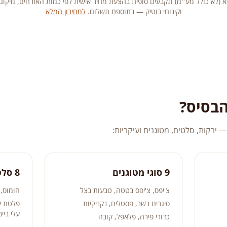
 (לא כולל מע״מ) ונקבעים סופית בהצעת מחיר אישית לפי כמות האורחים, מיקום 
וקינוחי בוטיק — בתוספת תשלום.
למחירון המלא
הבסיס?
 ירקות, סלטים, מטוגנים ועיקריות:
9 סוגי מטוגנים
8 סלטים וירקות
צ'יפס, צ'יפס בטטה, טבעות בצל
חומוס, 
סיגרים בשר, פסטלים, נקניקיות
פלטת יר
עלי בייב
כדורי פירה, פלאפל, קובה