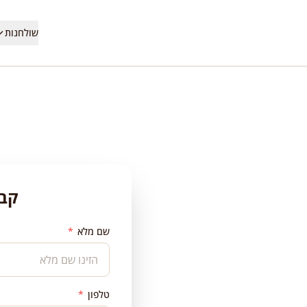
שולחנות
קבל
שם מלא
*
ק?
טלפון
*