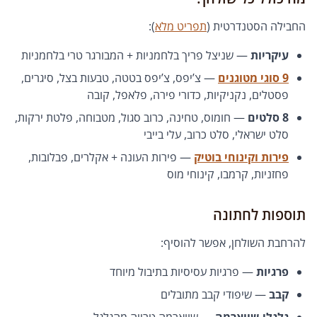
החבילה הסטנדרטית (
תפריט מלא
):
עיקריות
— שניצל פריך בלחמניות + המבורגר טרי בלחמניות
9 סוגי מטוגנים
— צ’יפס, צ’יפס בטטה, טבעות בצל, סיגרים,
פסטלים, נקניקיות, כדורי פירה, פלאפל, קובה
8 סלטים
— חומוס, טחינה, כרוב סגול, מטבוחה, פלטת ירקות,
סלט ישראלי, סלט כרוב, עלי בייבי
פירות וקינוחי בוטיק
— פירות העונה + אקלרים, פבלובות,
פחזניות, קרמבו, קינוחי מוס
תוספות לחתונה
להרחבת השולחן, אפשר להוסיף:
פרגיות
— פרגיות עסיסיות בתיבול מיוחד
קבב
— שיפודי קבב מתובלים