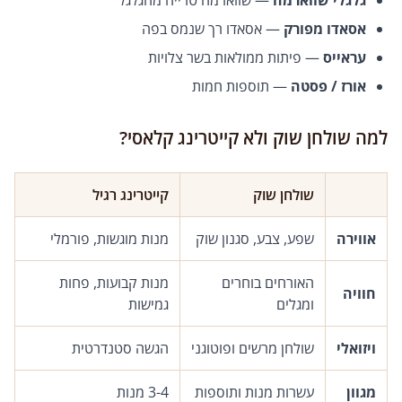
גלגלי שווארמה
— שווארמה טרייה מהגלגל
אסאדו מפורק
— אסאדו רך שנמס בפה
עראייס
— פיתות ממולאות בשר צלויות
אורז / פסטה
— תוספות חמות
למה שולחן שוק ולא קייטרינג קלאסי?
שולחן שוק
קייטרינג רגיל
אווירה
שפע, צבע, סגנון שוק
מנות מוגשות, פורמלי
האורחים בוחרים
מנות קבועות, פחות
חוויה
ומגלים
גמישות
ויזואלי
שולחן מרשים ופוטוגני
הגשה סטנדרטית
מגוון
עשרות מנות ותוספות
3-4 מנות