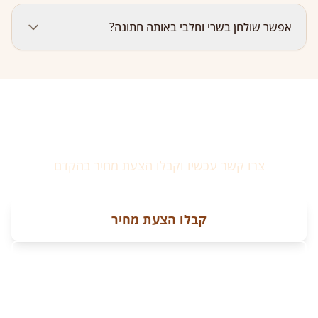
כן, אנחנו מגיעים לכל מקום — גן אירועים, חצר, גג, חוף,
אפשר שולחן בשרי וחלבי באותה חתונה?
יקב, וילה או כל לוקיישן אחר. הסידור וההגשה כלולים. הגעה
באזור המרכז כלולה; באזורים מרוחקים ייתכן חיוב נסיעה
שמתואם מראש.
כן, עם הפרדה מלאה. שולחן חלבי כקבלת פנים ושולחן בשרי
כארוחה ראשית — שילוב פופולרי בחתונות. כל שולחן עם
כלים נפרדים ואזור הגשה נפרד.
מוכנים להזמין שולחן שוק?
צרו קשר עכשיו וקבלו הצעת מחיר בהקדם
קבלו הצעת מחיר
055-432-7900