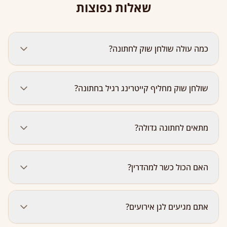
שאלות נפוצות
כמה עולה שולחן שוק לחתונה?
החל מ-80 ₪ לאורח לפי כמות הסועדים. כולל תפריט מלא +
שולחן שוק מחליף קייטרינג רגיל בחתונה?
הכנה + הגעה + סידור + הגשה + פינוי. לאירועים גדולים
(100+ אורחים) — צרו קשר להצעת מחיר מותאמת.
כן! שולחן שוק יכול לשמש כקבלת פנים לפני החופה,
מתאים לחתונה גדולה?
כארוחה ראשית אחרי החופה, כשולחן מתוקים, או כשילוב של
כולם. ניתן להתאים לכל שלב בחתונה.
בהחלט. שולחן שוק מתאים לכל גודל — מחתונה אינטימית
האם הכול כשר למהדרין?
של 30 אורחים ועד חתונה גדולה של מאות אורחים. ככל שיש
יותר אורחים, השולחן נהיה ארוך ומרשים יותר.
כן. כל השולחנות כשרים למהדרין — תעודת כשרות, השגחה
אתם מגיעים לגן אירועים?
צמודה, הפרדה מלאה בין בשרי לחלבי. מתאים לחתונות
דתיות ומסורתיות.