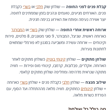
קבלת פנים לפני החופה
— שולחן שוק
חלבי
או
בשרי
כקבלת
פנים. האורחים מגיעים, טועמים ונהנים בזמן שממתינים לחופה.
יוצר אווירה נעימה ופותח את האירוע בנימה חגיגית.
ארוחה ראשית אחרי החופה
— שולחן שוק
בשרי
או
המבורגר
כארוחה ראשית. שניצל, המבורגר, 9 סוגי מטוגנים, 8 סלטים, פירות
וקינוחים — ארוחה עשירה ומשביעה בסגנון לא פורמלי שמתאים
לחתונות צעירות.
שולחן מתוקים
— שולחן
קינוחי בוטיק
כשולחן מתוקים לאחר
הארוחה. אקלרים, פבלובות, קרמבו, קינוחי מוס ופירות — חוויה
מתוקה שנראית מדהימה ומחליפה שולחן מתוקים קלאסי.
שילוב מנצח
— שולחן
חלבי
כקבלת פנים + שולחן
בשרי
כארוחה
+ שולחן
קינוחים
כמתוקים. חוויה מלאה מההתחלה ועד הסוף, עם
הפרדת כשרות מלאה.
מה כולל כל שולחן?