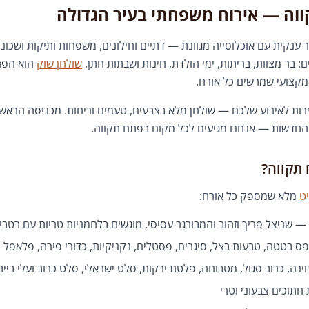
וה — אירוח משפחתי בעיר הגדולה
 ענקית עם אוכלוסייה מגוונת — דתיים וחילונים, משפחות ותיקות ושכונו
 בר מצוות, בריתות, ימי הולדת, חינות ושבתות חתן.
שולחן שוק
הוא הפתר
 מקצועי שמרשים כל אורח.
ירות לאירוע שלכם — שולחן מלא בצבעים, טעמים וריחות. מכניסה הראשית 
ד החדשות — אנחנו מגיעים לכל מקום בפתח תקווה.
 תקווה?
ט
מלא שמספק כל אורח:
— שניצל פריך וזהוב והמבורגר עסיסי, מוגשים בלחמניות טריות עם רטבי
פס בטטה, טבעות בצל, סיגרים, פסטלים, נקניקיות, כדורי פירה, פלאפל 
ה, כרוב סגול, מטבוחה, פלטת ירקות, סלט ישראלי, סלט כרוב ועלי בייב
תוכים צבעוני וטרי