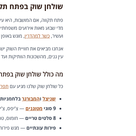
שולחן שוק בפתח תקו
פתח תקווה, אם המושבות, היא עיר
מדי שבוע מאות אירועים משפחתיים:
ועשיר,
כשר למהדרין
, מוגש באופן
אנחנו מביאים את חוויית השוק יש
עין גנים, מהשכונות הוותיקות וע
מה כולל שולחן שוק בפתח
כל שולחן שוק שלנו מגיע עם
תפרי
שניצל
ו
המבורגר
בלחמניות
9 סוגי
מטוגנים
— צ’יפס, צ’י
8 סלטים טריים
— חומוס, טחינ
פירות עונתיים
— מגש פירות ח