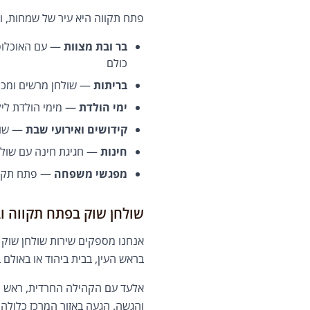
פתח תקווה היא עיר של שמחות, ו
בר ובת מצוות
— עם האוכלוסיי
כולם
בריתות
— שולחן מרשים ומכו
ימי הולדת
— מימי הולדת לילד
קידושים ואירועי שבת
— שולח
חינות
— חגיגת חינה עם שול
מפגשי משפחה
— פתח תקווה
שולחן שוק בפתח תקווה ו
אנחנו מספקים שירות שולחן שוק 
בראש העין, בבית ביהוד או באולם
אלעד עם הקהילה החרדית, ראש הע
והגשה. הגעה באזור המרכז כלולה;