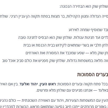
שולחן שוק הוא הבחירה הנכונה:
ה הגדולה ומגוון הקהילות, בר מצוות בפתח תקווה הן עניין רציני. שול
בד שמוסיף שמחה לאירוע
ים ועד חגיגות עגולות. שולחן שוק הוא הבסיס לחגיגה טובה
ן חלבי או בשרי שמתאים לקידוש בבית הכנסת או בבית
חן שוק מלא — שפע שמכבד את המסורת ואת האורחים
 מלאה במשפחות גדולות. שולחן שוק מפגיש את כולם סביב אוכל טוב
בערים הסמוכות
בכל פתח תקווה ובערים הסמוכות:
ראש העין
,
יהוד
ו
אלעד
. בין אם האי
 באלעד — אנחנו מגיעים עם שולחן מלא ומרשים.
ין עם המשפחות הצעירות, ויהוד עם האווירה השכונתית — כולם נהנים 
 באזורים מרוחקים ייתכן חיוב נסיעה שמתואם מראש. הכשרות למהדרין 