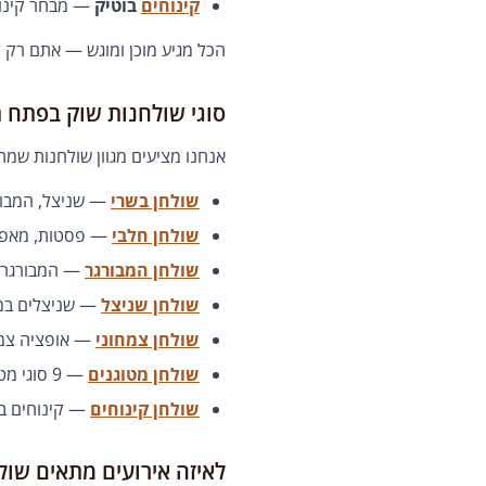
קינוחים
בוטיק
— מבחר קינוח
הכל מגיע מוכן ומוגש — אתם רק צ
סוגי שולחנות שוק בפתח 
אנחנו מציעים מגוון שולחנות שמת
שולחן בשרי
— שניצל, המבור
שולחן חלבי
— פסטות, מאפים,
שולחן המבורגר
— המבורגרים
שולחן שניצל
— שניצלים במגו
שולחן צמחוני
— אופציה צמח
שולחן מטוגנים
— 9 סוגי מטוגנים פריכים שמזכירים שוק אמיתי
שולחן קינוחים
— קינוחים בו
לאיזה אירועים מתאים שול