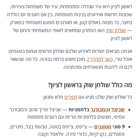
ראשון לציון היא עיר שגדלה ומתפתחת, עיר של משפחות צעירות,
שכונות חדשות ואירועים בגינות מטופחות. בין אם חוגגים יום הולדת
בחצר, בר מצווה באולם קטן, או מארגנים מפגש משפחתי בפארק
—
שולחן שוק
הוא הפתרון שמתאים לאופי המשפחתי והחם של
ראשון לציון.
אנחנו מביאים ישירות לאירוע שלכם שולחן מרשים ועמוס בטעמים:
אוכל טרי,
כשר למהדרין
, מוכן ומוגש ברמה גבוהה. כל מה שנשאר
לכם זה ליהנות מהאורחים ומהחגיגה.
מה כולל שולחן שוק בראשון לציון?
כל שולחן שוק שלנו מגיע עם
תפריט
מלא ומגוון:
שניצל
ו
המבורגר
בלחמניות
— שניצל פריך וזהוב והמבורגר
עסיסי, מוגשים בלחמניות טריות עם רטבים ותוספות
9 סוגי
מטוגנים
— צ’יפס, צ’יפס בטטה, טבעות בצל, סיגרים,
פסטלים, נקניקיות, כדורי פירה, פלאפל וקובה