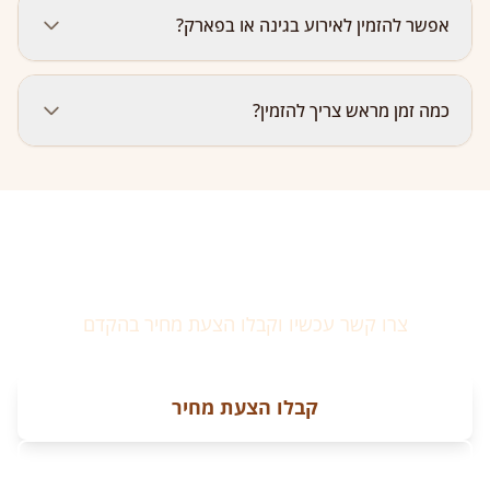
כן! אנחנו מכסים את כל האזור — ראשון לציון, חולון, בת ים
אפשר להזמין לאירוע בגינה או בפארק?
ונס ציונה. סידור והגשה כלולים. הגעה באזור המרכז כלולה;
באזורים מרוחקים ייתכן חיוב נסיעה שמתואם מראש.
בהחלט. שולחן שוק מושלם לאירועים בגינות, בפארקים
כמה זמן מראש צריך להזמין?
ובחצרות. אנחנו מגיעים עם הכל ומסדרים במקום שתבחרו.
כל שנדרש הוא שולחן ומקום פתוח.
מומלץ 3–5 ימים מראש. לסופי שבוע ולתקופות חגים מומלץ
שבוע. מינימום 20 אורחים.
מוכנים להזמין שולחן שוק?
צרו קשר עכשיו וקבלו הצעת מחיר בהקדם
קבלו הצעת מחיר
055-432-7900