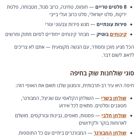
8 סלטים טריים
— חומוס, טחינה, כרוב סגול, מטבוחה, פלטת
ירקות, סלט ישראלי, סלט כרוב ועלי בייבי
פירות עונתיים
— מגש פירות צבעוני וטרי
קינוחים
בוטיק
— מבחר קינוחים ייחודיים לסיום מתוק ומרשים
הכל מגיע מוכן ומסודר, עם הגשה מקצועית — אתם לא צריכים
לדאוג לשום דבר.
סוגי שולחנות שוק בחיפה
חיפה היא עיר רב-תרבותית, והמגוון שלנו תואם את האופי הזה:
שולחן בשרי
— השולחן הקלאסי עם שניצל, המבורגר,
מטוגנים וסלטים. מתאים לכל אירוע
שולחן חלבי
— פסטות, מאפים, גבינות ובורקסים. מושלם
לארוחות בוקר ולקידושים
שולחן המבורגר
— המבורגרים ביתיים עם כל התוספות.