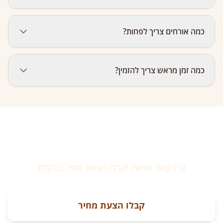
למהדרין.
בהחלט! אנחנו מגיעים לכל אזור חיפה כולל קריית ביאליק,
כמה אורחים צריך לפחות?
קריית מוצקין, קריית אתא, קריית ים, נשר וטירת כרמל. הגעה
באזור המרכז כלולה; באזורים מרוחקים ייתכן חיוב נסיעה
שמתואם מראש.
מינימום הזמנה הוא 20 אורחים. יש לנו שולחנות שמתאימים
כמה זמן מראש צריך להזמין?
לאירועים מ-20 ועד 100+ אורחים.
מומלץ 3–5 ימים מראש. לסופי שבוע ותקופות חגים בחיפה
מומלץ שבוע מראש. לאירועים גדולים מעל 50 אורחים —
עדיף שבועיים.
מוכנים להזמין שולחן שוק?
צרו קשר עכשיו וקבלו הצעת מחיר בהקדם
קבלו הצעת מחיר