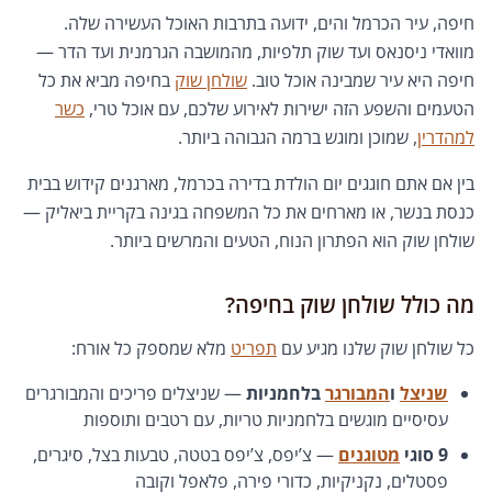
חיפה, עיר הכרמל והים, ידועה בתרבות האוכל העשירה שלה.
מוואדי ניסנאס ועד שוק תלפיות, מהמושבה הגרמנית ועד הדר —
חיפה היא עיר שמבינה אוכל טוב.
שולחן שוק
בחיפה מביא את כל
הטעמים והשפע הזה ישירות לאירוע שלכם, עם אוכל טרי,
כשר
למהדרין
, שמוכן ומוגש ברמה הגבוהה ביותר.
בין אם אתם חוגגים יום הולדת בדירה בכרמל, מארגנים קידוש בבית
כנסת בנשר, או מארחים את כל המשפחה בגינה בקריית ביאליק —
שולחן שוק הוא הפתרון הנוח, הטעים והמרשים ביותר.
מה כולל שולחן שוק בחיפה?
כל שולחן שוק שלנו מגיע עם
תפריט
מלא שמספק כל אורח:
שניצל
ו
המבורגר
בלחמניות
— שניצלים פריכים והמבורגרים
עסיסיים מוגשים בלחמניות טריות, עם רטבים ותוספות
9 סוגי
מטוגנים
— צ’יפס, צ’יפס בטטה, טבעות בצל, סיגרים,
פסטלים, נקניקיות, כדורי פירה, פלאפל וקובה