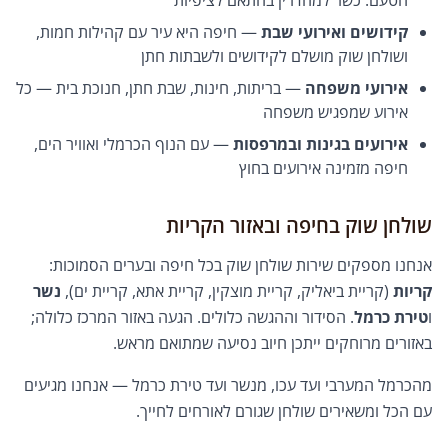
הטעם. כשר למהדרין בהתאם לציפיות
קידושים ואירועי שבת
— חיפה היא עיר עם קהילות חמות,
ושולחן שוק מושלם לקידושים ולשבתות חתן
אירועי משפחה
— בריתות, חינות, שבת חתן, חנוכת בית — כל
אירוע שמפגיש משפחה
אירועים בגינות ובמרפסות
— עם הנוף הכרמלי ואוויר הים,
חיפה מזמינה אירועים בחוץ
שולחן שוק בחיפה ובאזור הקריות
אנחנו מספקים שירות שולחן שוק בכל חיפה ובערים הסמוכות:
קריות
(קריית ביאליק, קריית מוצקין, קריית אתא, קריית ים),
נשר
ו
טירת כרמל
. הסידור וההגשה כלולים. הגעה באזור המרכז כלולה;
באזורים מרוחקים ייתכן חיוב נסיעה שמתואם מראש.
מהכרמל המערבי ועד עכו, מנשר ועד טירת כרמל — אנחנו מגיעים
עם הכל ומשאירים שולחן שגורם לאורחים לחייך.