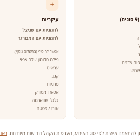
ם)
עיקריות
לחמניות עם שניצל
ה
לחמניות עם המבורגר
אפשר להוסיף (בתשלום נוסף):
ר
פילה סלומון שלם אפוי
פוח אדמה
עראייס
שנוש
קבב
פרגיות
אסאדו מפורק
גלגלי שווארמה
אורז / פסטה
 להתאמה אישית לפי סוג האירוע, העדפות הקהל ודרישות מיוחדות.
ראו 