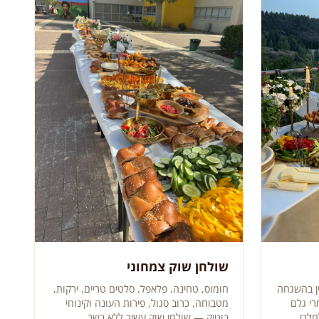
שולחן שוק צמחוני
ן בהשגחה
חומוס, טחינה, פלאפל, סלטים טריים, ירקות,
רי גלם
מטבוחה, כרוב סגול, פירות העונה וקינוחי
לבי.
בוטיק — שולחן שוק עשיר ללא בשר.