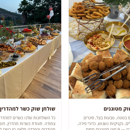
וק מטוגנים
שולחן שוק כשר למהדרין
פס בטטה, טבעות בצל, סיגרים
כל השולחנות שלנו כשרים למהדרי
, נקניקיות נשנוש, כדורי פירה,
צמודה. תעודת כשרות מהדרין, חומ
טוגנים חמים.
מהודרים והפרדה מלאה בין בשרי לח