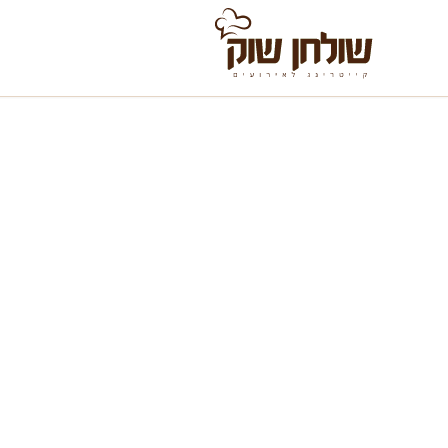
לג לתוכן
שולחן שוק לכל אירו
בשרי, חלבי, המבורגר, שניצל ועוד — משלוח והגשה