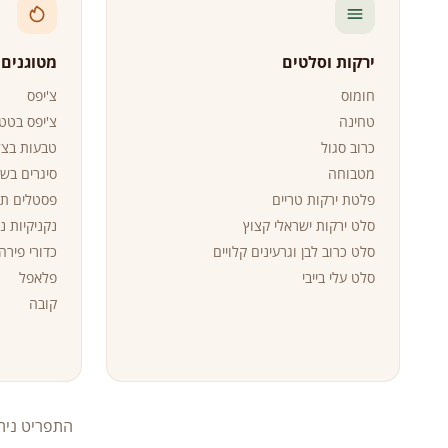
ירקות וסלטים
מטוגנים (9 סוגי
חומוס
צ'יפס
טחינה
צ'יפס בטט
כרוב סגול
טבעות בצל
מטבוחה
סיגרים בש
פלטת ירקות טריים
פסטלים ת
סלט ירקות ישראלי קצוץ
נקניקיות נ
סלט כרוב לבן וגרעינים קלויים
כדורי פירה
סלט עלי בייבי
פלאפל
קובה
התפריט ניתן