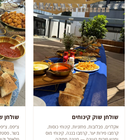
שולחן שוק קינוחים
שולחן ש
אקלרים, פבלובות, פחזניות, קינוחי כוסות,
צ'יפס, צ'י
קרמבו פירות יער, קרמבו בננה, קינוחי מוס
בשר, פסטלים
ומגש פירות העונה — חגיגה מתוקה.
פלאפל וקובה — 9 סוגי מ