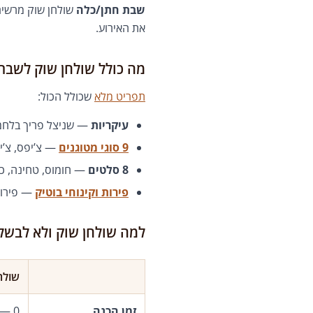
שבת חתן/כלה
שולחן שוק מרשים
את האירוע.
מה כולל שולחן שוק לשבת
תפריט מלא
שכולל הכול:
עיקריות
— שניצל פריך בלחמנ
9 סוגי מטוגנים
— צ’יפס, צ’י
8 סלטים
— חומוס, טחינה, כרו
פירות וקינוחי בוטיק
— פירות 
למה שולחן שוק ולא לבשל
שולח
זמן הכנה
0 — אנחנו מכינים הכול