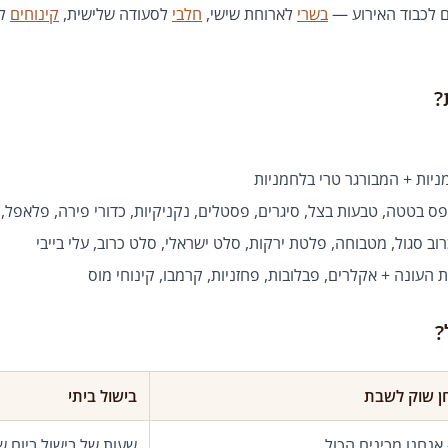
 לכבוד האירוע —
בשרי
לארוחת שישי,
חלבי
לסעודה שלישית,
קינוחים
למ
?
יות + המבורגר טרי בלחמניות
פס בטטה, טבעות בצל, סיגרים, פסטלים, נקניקיות, כדורי פירה, פלאפל,
ב סגול, מטבוחה, פלטת ירקות, סלט ישראלי, סלט כרוב, עלי בייבי
העונה + אקלרים, פבלובות, פחזניות, קרמבו, קינוחי מוס
?
ן שוק לשבת
בישול ביתי
שעות של בישול ביום ש