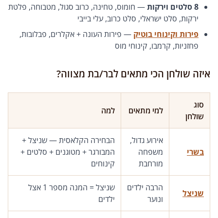
8 סלטים וירקות
— חומוס, טחינה, כרוב סגול, מטבוחה, פלטת
ירקות, סלט ישראלי, סלט כרוב, עלי בייבי
פירות וקינוחי בוטיק
— פירות העונה + אקלרים, פבלובות,
פחזניות, קרמבו, קינוחי מוס
איזה שולחן הכי מתאים לבר/בת מצווה?
סוג
למי מתאים
למה
שולחן
אירוע גדול,
הבחירה הקלאסית — שניצל +
בשרי
משפחה
המבורגר + מטוגנים + סלטים +
מורחבת
קינוחים
הרבה ילדים
שניצל = המנה מספר 1 אצל
שניצל
ונוער
ילדים