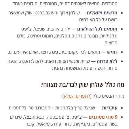
מהודרים. מתאים לאורחים דתיים, מסורתיים וחילונים כאחד
מרשים ויזואלית
— שולחן ארוך ומעוצב בסגנון שוק שמשאיר
רושם על כל האורחים
מתאים לכל הגילאים
— ילדים אוהבים שניצל, צ’יפס
ונקניקיות. מבוגרים נהנים מסלטים, חומוס וטחינה. כולם
מרוצים
גמיש
— מתאים לכל מקום: בית, גינה, חצר, אולם אירועים, גג
ללא טרחה
— שרית ואנשי הצוות דואגים להכול: הכנה, הגעה,
סידור, הגשה ופינוי. המשפחה נהנית
מה כולל שולחן שוק לבר/בת מצווה?
מחיר הבסיס כולל (
לתפריט המלא
):
עיקריות
— שניצל פריך בלחמניות + המבורגר טרי בלחמניות
9 סוגי מטוגנים
— צ’יפס, צ’יפס בטטה, טבעות בצל, סיגרים
בשר, פסטלים, נקניקיות, כדורי פירה, פלאפל, קובה