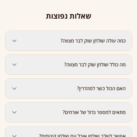
שאלות נפוצות
כמה עולה שולחן שוק לבר מצווה?
החל מ-80 ₪ לאורח לפי כמות: 20 סועדים — החל מ-95 ₪,
מה כולל שולחן שוק לבר מצווה?
30 — החל מ-90 ₪, 40 — החל מ-85 ₪, 50 — החל מ-80
₪. כולל תפריט מלא + הכנה + הגעה + סידור + הגשה +
פינוי.
שולחן שוק לבר/בת מצווה כולל: שניצל בלחמניות, המבורגר
האם הכול כשר למהדרין?
בלחמניות, 9 סוגי מטוגנים, 8 סלטים טריים, ואפשר להוסיף
פירות העונה וקינוחי בוטיק בתוספת (אקלרים, פבלובות,
קרמבו ועוד). הכול כשר למהדרין.
כן. כל השולחנות שלנו כשרים למהדרין — תעודת כשרות,
מתאים למספר גדול של אורחים?
חומרי גלם מהודרים, השגחה צמודה. מתאים לאירוע עם
אורחים דתיים ומסורתיים.
בהחלט! שולחן שוק מתאים לכל גודל — מ-20 אורחים ועד
אפשר לשלב שולחן אוכל עם שולחן קינוחים?