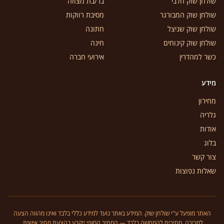
שולחן שוק חלבי
בר/בת מצווה
שולחן שוק המבורגר
מסיבת רווקות
שולחן שוק שניצל
חתונה
שולחן שוק קינוחים
חינה
כשר למהדרין
אירועי חברה
מידע
מחירון
גלריה
אודות
בלוג
צור קשר
שאלות נפוצות
האתר מופעל ע"י שולחן שוק. המידע באתר נועד למידע כללי בלבד ואינו מהווה הצעה
למכירה. מחירים להמחשה בלבד — המחיר הסופי ייקבע בהצעת מחיר אישית.