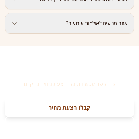
מאות. ככל שיש יותר אורחים, השולחן נהיה ארוך ומרשים
יותר, והמחיר לאורח יורד.
כן! השילוב הפופולרי ביותר לבר/בת מצווה: שולחן בשרי או
אתם מגיעים לאולמות אירועים?
שניצל כארוחה ראשית + שולחן קינוחים כתוספת מתוקה.
כן, אנחנו מגיעים לכל מקום — בית, גינה, אולם אירועים,
חצר, גג. הסידור וההגשה כלולים. הגעה באזור המרכז כלולה;
באזורים מרוחקים ייתכן חיוב נסיעה שמתואם מראש.
מוכנים להזמין שולחן שוק?
צרו קשר עכשיו וקבלו הצעת מחיר בהקדם
קבלו הצעת מחיר
055-432-7900