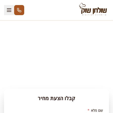
לג לתוכן
שולחן שוק לבר/בת מצווה
אירוח מרשים וכשר למהדרין — שניצל, המבורגר, מטוגנים,
סלטים וקינוחי בוטיק לחגיגה הגדולה
קבלו הצעת מחיר
שם מלא
*