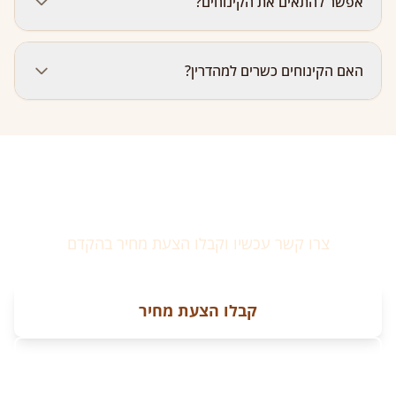
אפשר להתאים את הקינוחים?
מושלם כתוספת מתוקה לאירוע, במקום עוגת יום הולדת, או
כשולחן מתוקים לחתונה.
בהחלט! ניתן לבחור סוגי קינוחים ספציפיים, להתאים
האם הקינוחים כשרים למהדרין?
לאלרגיות (ללא גלוטן, ללא אגוזים), להוסיף קינוחים מיוחדים
או להתאים את העיצוב לאופי האירוע.
כן. כל הקינוחים שלנו כשרים למהדרין, מוכנים מחומרי גלם
מהודרים בלבד.
מוכנים להזמין שולחן שוק?
צרו קשר עכשיו וקבלו הצעת מחיר בהקדם
קבלו הצעת מחיר
055-432-7900