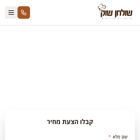
לג לתוכן
שולחן שוק קינוחים
אקלרים, פבלובות, פחזניות, קרמבו, קינוחי מוס ופירות
העונה — קינוחי בוטיק כשרים למהדרין
קבלו הצעת מחיר
שם מלא
*