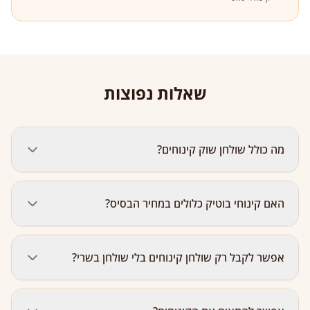
שאלות נפוצות
מה כולל שולחן שוק קינוחים?
שולחן שוק קינוחים כולל קינוחי בוטיק: אקלרים, פבלובות,
האם קינוחי בוטיק כלולים במחיר הבסיס?
פחזניות, קינוחי כוסות, קרמבו פירות יער, קרמבו בננה,
קינוחי מוס, ומגש פירות העונה (אבטיח, מלון, אננס, ענבים,
תותים, קיווי, פסיפלורה, תפוזים, פירות יער).
פירות העונה וקינוחי בוטיק הם תוספת בתשלום למחיר
אפשר לקבל רק שולחן קינוחים בלי שולחן בשרי?
הבסיס (החל מ-80 ₪ לאורח, שכולל סלטים, מטוגנים
ועיקריות). אפשר להוסיף אותם לכל שולחן, או להזמין שולחן
קינוחים נפרד ומורחב — צרו קשר ונתאים.
כן! אפשר להזמין שולחן קינוחים ופירות כעמדה נפרדת —