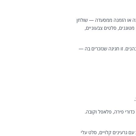
פיצה או הזמנה ממסעדה — שולחן
יא חוויה שלמה: שולחן ארוך ומרשים, עמוס בשניצלים פריכים, המבורגרים טריים, 9 סוגי מטוגנים, סלטים צבעוניים,
הנים. זו חגיגה שנזכרים בה —
דורי פירה, פלאפל וקובה.
עם גרעינים קלויים, סלט עלי