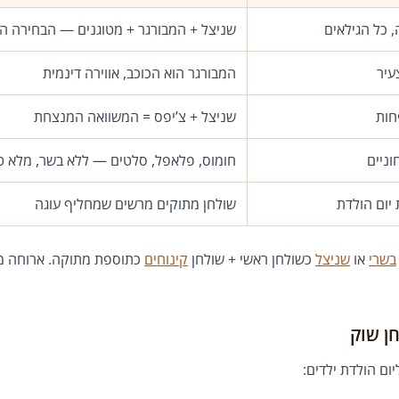
, כל הגילאים
שניצל + המבורגר + מטוגנים — הבחירה ה
עיר
המבורגר הוא הכוכב, אווירה דינמית
חות
שניצל + צ’יפס = המשוואה המנצחת
וניים
חומוס, פלאפל, סלטים — ללא בשר, מלא 
יום הולדת
שולחן מתוקים מרשים שמחליף עוגה
בשרי
או
שניצל
כשולחן ראשי + שולחן
קינוחים
כתוספת מתוקה. ארוחה מלא
חן שוק
ום הולדת ילדים: