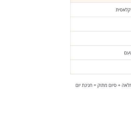
קלאסית
טעם
ה + סיום מתוק = חגיגת יום