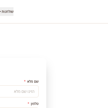
שולחנות
שם מלא
*
דת
טלפון
*