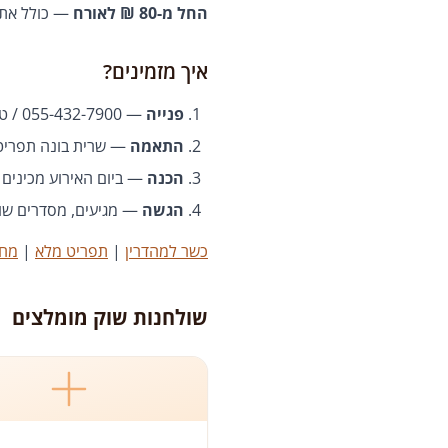
החל מ-80 ₪ לאורח
— כולל את כ
איך מזמינים?
פנייה
— 055-432-7900 / טופס באתר
התאמה
— שרית בונה תפריט
הכנה
— ביום האירוע מכינים ה
הגשה
— מגיעים, מסדרים שו
כשר למהדרין
|
תפריט מלא
|
מחי
שולחנות שוק מומלצים