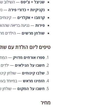
שניצל + צ’יפס
— השילוב שיל
נקניקיות + כדורי פירה
— נשנ
קרמבו + אקלרים
— קינוחים 
פירות
— נגיעה בריאה שההורי
שולחן מרשים
— הילדים מרגי
טיפים ליום הולדת עם שול
ספרו אורחים מדויק
— המחיר לא
חשבו על הגילאים
— ילדים יא
שלבו קינוחים
— שולחן קינוח
הזמינו מראש
— במיוחד בעונו
חשבו על המקום
— שולחן שוק
מחיר